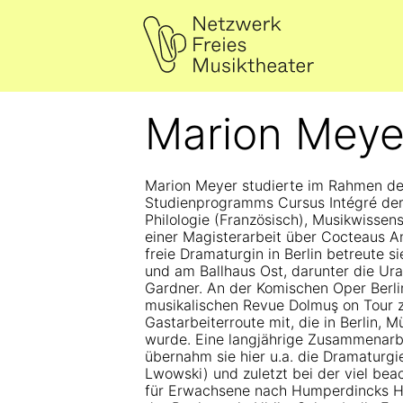
Marion Meye
Marion Meyer studierte im Rahmen de
Studienprogramms Cursus Intégré der
Philologie (Französisch), Musikwissen
einer Magisterarbeit über Cocteaus An
freie Dramaturgin in Berlin betreute 
und am Ballhaus Ost, darunter die Ur
Gardner. An der Komischen Oper Berlin
musikalischen Revue Dolmuş on Tour z
Gastarbeiterroute mit, die in Berlin, 
wurde. Eine langjährige Zusammenarbe
übernahm sie hier u.a. die Dramaturgi
Lwowski) und zuletzt bei der viel bea
für Erwachsene nach Humperdincks Hä