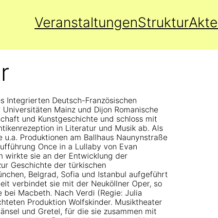
Veranstaltungen
Struktur
Akte
r
s Integrierten Deutsch-Französischen
 Universitäten Mainz und Dijon Romanische
schaft und Kunstgeschichte und schloss mit
tikenrezeption in Literatur und Musik ab. Als
sie u.a. Produktionen am Ballhaus Naunynstraße
aufführung Once in a Lullaby von Evan
 wirkte sie an der Entwicklung der
ur Geschichte der türkischen
München, Belgrad, Sofia und Istanbul aufgeführt
it verbindet sie mit der Neuköllner Oper, so
e bei Macbeth. Nach Verdi (Regie: Julia
chteten Produktion Wolfskinder. Musiktheater
nsel und Gretel, für die sie zusammen mit